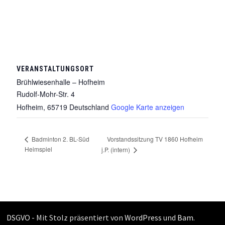
VERANSTALTUNGSORT
Brühlwiesenhalle – Hofheim
Rudolf-Mohr-Str. 4
Hofheim
,
65719
Deutschland
Google Karte anzeigen
Vorstandssitzung TV 1860 Hofheim
Badminton 2. BL-Süd
Heimspiel
j.P. (intern)
DSGVO -
Mit Stolz präsentiert von
WordPress
und
Bam
.