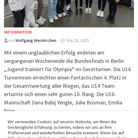
INFORMATION
von
Wolfgang Weiskirchen
Mai 28, 2025
Mit einem unglaublichen Erfolg endeten am
vergangenen Wochenende die Bundesfinals in Berlin
„Jugend trainiert für Olympia“ im Gerätturnen. Die U16
Turnerinnen erreichten einen fantastischen 4. Platz in
der Gesamtwertung aller Riegen, das U14 Team
erturnte sich einen sehr guten 10. Rang. Die U16-
Mannschaft (Iana Babij Yengle, Julie Bosman, Emilia
Fries, …
Wir verwenden Cookies auf unserer Website, um Ihnen die
bestmögliche Erfahrung zu bieten, indem wir uns an Ihre
WEITERLESEN
Präferenzen und wiederholten Besuche erinnern. Wenn Sie auf