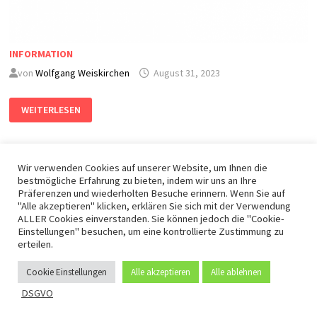
INFORMATION
von
Wolfgang Weiskirchen
August 31, 2023
WEITERLESEN
Wir verwenden Cookies auf unserer Website, um Ihnen die
bestmögliche Erfahrung zu bieten, indem wir uns an Ihre
Präferenzen und wiederholten Besuche erinnern. Wenn Sie auf
"Alle akzeptieren" klicken, erklären Sie sich mit der Verwendung
ALLER Cookies einverstanden. Sie können jedoch die "Cookie-
DSGVO -
Mit Stolz präsentiert von
WordPress
und
Bam
.
Einstellungen" besuchen, um eine kontrollierte Zustimmung zu
erteilen.
Cookie Einstellungen
Alle akzeptieren
Alle ablehnen
DSGVO