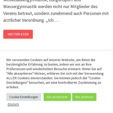
Wassergymnastik werden nicht nur Mitglieder des
Vereins betreut, sondern zunehmend auch Personen mit
ärztlicher Verordnung. „Ich …
WEITERLESEN
Wir verwenden Cookies auf unserer Website, um Ihnen die
bestmögliche Erfahrung zu bieten, indem wir uns an Ihre
Präferenzen und wiederholten Besuche erinnern. Wenn Sie auf
"Alle akzeptieren" klicken, erklären Sie sich mit der Verwendung
DSGVO -
Mit Stolz präsentiert von
WordPress
und
Bam
.
ALLER Cookies einverstanden. Sie können jedoch die "Cookie-
Einstellungen" besuchen, um eine kontrollierte Zustimmung zu
erteilen.
Cookie Einstellungen
Alle akzeptieren
Alle ablehnen
DSGVO