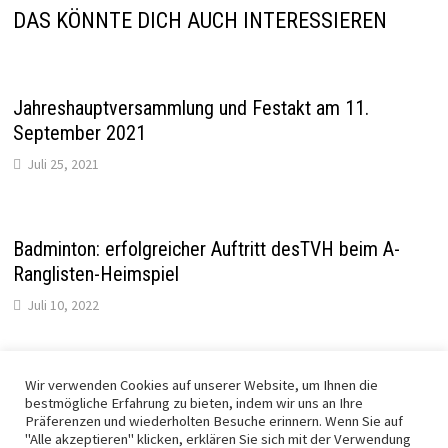
DAS KÖNNTE DICH AUCH INTERESSIEREN
Jahreshauptversammlung und Festakt am 11.
September 2021
Juli 25, 2021
Badminton: erfolgreicher Auftritt desTVH beim A-
Ranglisten-Heimspiel
Juli 10, 2022
Wir verwenden Cookies auf unserer Website, um Ihnen die
12 Medaillenplätze für unseren Tischtennis-
bestmögliche Erfahrung zu bieten, indem wir uns an Ihre
Nachwuchs
Präferenzen und wiederholten Besuche erinnern. Wenn Sie auf
"Alle akzeptieren" klicken, erklären Sie sich mit der Verwendung
September 28, 2021