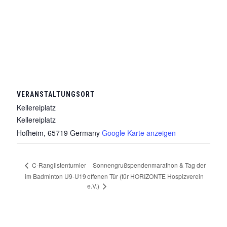
VERANSTALTUNGSORT
Kellereiplatz
Kellereiplatz
Hofheim
,
65719
Germany
Google Karte anzeigen
Sonnengrußspendenmarathon & Tag der
C-Ranglistenturnier
im Badminton U9-U19
offenen Tür (für HORIZONTE Hospizverein
e.V.)