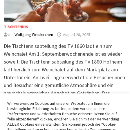
TISCHTENNIS
von
Wolfgang Weiskirchen
August 28, 2025
Die Tischtennisabteilung des TV 1860 lädt ein zum
Weinchalet Am 1. Septemberwochenende ist es wieder
soweit: Die Tischtennisabteilung des TV 1860 Hofheim
lädt herzlich zum Weinchalet auf dem Marktplatz am
Untertor ein. An zwei Tagen erwartet die Besucherinnen
und Besucher eine gemütliche Atmosphäre und ein
abwechslungsreiches Angebot an Getränken. Das …
Wir verwenden Cookies auf unserer Website, um Ihnen die
bestmögliche Erfahrung zu bieten, indem wir uns an Ihre
WEITERLESEN
Präferenzen und wiederholten Besuche erinnern. Wenn Sie auf
"Alle akzeptieren" klicken, erklären Sie sich mit der Verwendung
ALLER Cookies einverstanden. Sie können jedoch die "Cookie-
Einstellungen" besuchen, um eine kontrollierte Zustimmung zu