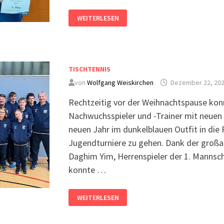
WEITERLESEN
TISCHTENNIS
von
Wolfgang Weiskirchen
Dezember 22, 20
Rechtzeitig vor der Weihnachtspause konn
Nachwuchs­spieler und -Trainer mit neue
neuen Jahr im dunkelblauen Outfit in di
Jugendturniere zu gehen. Dank der großar
Daghim Yim, Herrenspieler der 1. Mannscha
konnte …
WEITERLESEN